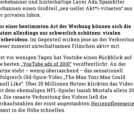
erbebanner und hinterhältige Layer Ads; Spamfilter
erbannen einen Großteil „sex-ueller Akt*i-vitaeten“ aus
er privaten Inbox.
or einer bestimmten Art der Werbung können sich die
utzer allerdings nur schwerlich schützen: viralen
erbevideos.
Im Gegenteil wirken jene an der Verbreitu
ieser zumeist unterhaltsamen Filmchen aktiv mit.
rst vor wenigen Tagen hat Youtube einen Rückblick auf
ie besten
„YouTube ads of 2010“
veröffentlicht. An der
pitze steht – wenig überraschend – das sensationell
rfolgreich Old-Spice-Video „The Man Your Man Could
mell Like“. Über 25 Millionen Nutzer klickten das Video
it dem ehemaligen NFL-Spieler Isaiah Mustafa allein 20
. Die rasante Verbreitung des Videos ließ die
erkaufszahlen der einst angestaubten
Herrenpflegeseri
asant in die Höhe schnellen.