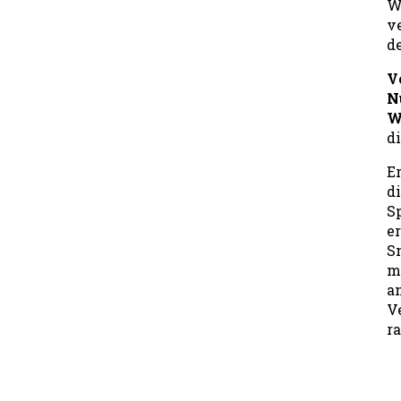
W
v
d
V
N
W
d
E
d
S
e
S
m
an
V
r