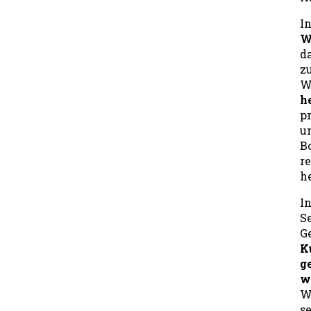
I
W
d
z
W
h
p
u
B
r
h
I
S
G
K
g
w
W
s