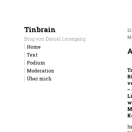
Zum
Tinbrain
21
Inhalt
M
Blog von Daniel Leisegang
springen
Home
A
Text
Podium
T
Moderation
R
Über mich
v
–
L
w
M
K
I