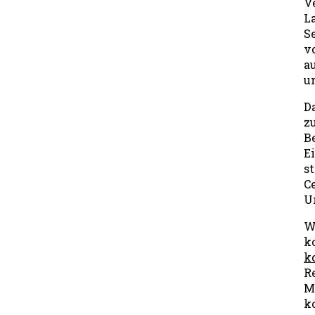
V
L
S
v
a
un
D
z
B
E
s
C
U
Wi
k
k
R
M
k