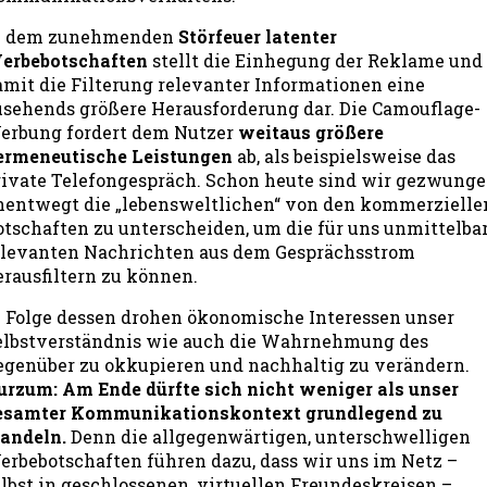
n dem zunehmenden
Störfeuer latenter
erbebotschaften
stellt die Einhegung der Reklame und
amit die Filterung relevanter Informationen eine
usehends größere Herausforderung dar. Die Camouflage-
erbung fordert dem Nutzer
weitaus größere
ermeneutische Leistungen
ab, als beispielsweise das
rivate Telefongespräch. Schon heute sind wir gezwunge
nentwegt die „lebensweltlichen“ von den kommerzielle
otschaften zu unterscheiden, um die für uns unmittelba
elevanten Nachrichten aus dem Gesprächsstrom
erausfiltern zu können.
n Folge dessen drohen ökonomische Interessen unser
elbstverständnis wie auch die Wahrnehmung des
egenüber zu okkupieren und nachhaltig zu verändern.
urzum: Am Ende dürfte sich nicht weniger als unser
esamter Kommunikationskontext grundlegend zu
andeln.
Denn die allgegenwärtigen, unterschwelligen
erbebotschaften führen dazu, dass wir uns im Netz –
elbst in geschlossenen, virtuellen Freundeskreisen –