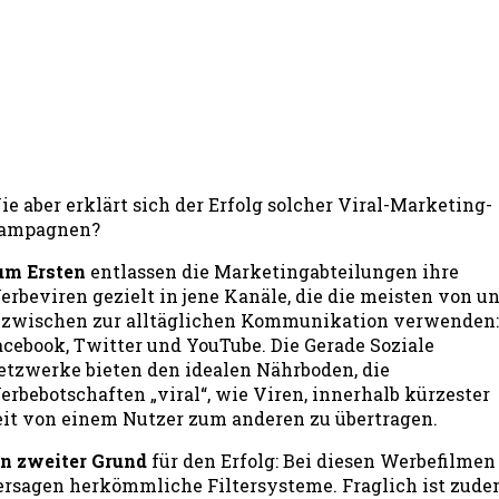
ie aber erklärt sich der Erfolg solcher Viral-Marketing-
ampagnen?
um Ersten
entlassen die Marketingabteilungen ihre
erbeviren gezielt in jene Kanäle, die die meisten von u
nzwischen zur alltäglichen Kommunikation verwenden:
acebook, Twitter und YouTube. Die Gerade Soziale
etzwerke bieten den idealen Nährboden, die
erbebotschaften „viral“, wie Viren, innerhalb kürzester
eit von einem Nutzer zum anderen zu übertragen.
in zweiter Grund
für den Erfolg: Bei diesen Werbefilmen
ersagen herkömmliche Filtersysteme. Fraglich ist zude