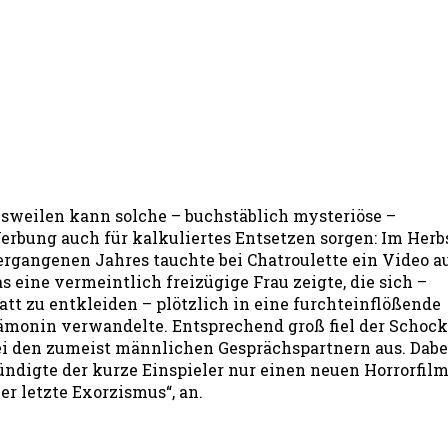
isweilen kann solche – buchstäblich mysteriöse –
erbung auch für kalkuliertes Entsetzen sorgen: Im Herb
ergangenen Jahres tauchte bei Chatroulette ein Video au
s eine vermeintlich freizügige Frau zeigte, die sich –
tatt zu entkleiden – plötzlich in eine furchteinflößende
ämonin verwandelte. Entsprechend groß fiel der Schock
ei den zumeist männlichen Gesprächspartnern aus. Dabe
ündigte der kurze Einspieler nur einen neuen Horrorfilm
er letzte Exorzismus“, an.