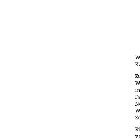
W
K
Z
W
i
F
N
W
Z
E
v