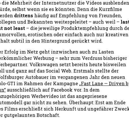
b die Mehrheit der Internetnutzer die Videos ausblende
ürde, selbst wenn sie es könnten. Denn die Kurzfilme
erden
drittens
häufig auf Empfehlung von Freunden,
ollegen und Bekannten weitergeleitet – auch weil –
las
t not least
– die jeweilige Produktempfehlung durch d
umorvollen, erotischen oder einfach auch nur kreativen
nhalt subtil in den Hintergrund gerückt wird.
er Erfolg im Netz geht inzwischen auch zu Lasten
erkömmlicher Werbung – sehr zum Verdruss bisheriger
erbepartner. Volkswagen setzt bereits heute bisweilen
ll und ganz auf das Social Web. Erstmals stellte der
olfsburger Autobauer im vergangenen Jahr den neuen
olo-GTI im Rahmen der Kampagne
„Fast Lane — Driven 
un“
ausschließlich auf Facebook vor. In dem
azugehörigen Werbevideo ist das angepriesene
utomodell gar nicht zu sehen. Überhaupt: Erst am Ende
es Films erschließt sich Herkunft und ungefährer Zwec
er gutgelaunten Botschaft.