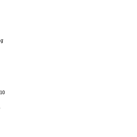
ng
10
e