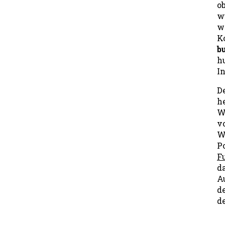
o
w
w
K
bu
h
I
D
h
W
vo
W
P
F
d
A
d
d