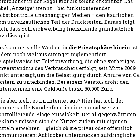
erbraucher in der Regel klar als solche erkennbar. Das
abel „Anzeige“ trennt – bei funktionierender
elbstkontrolle unabhängiger Medien – den käuflichen
om unverkäuflichen Teil der Druckseiten. Daraus folgt
uch, dass Schleichwerbung hierzulande grundsätzlich
zulässig ist.
as kommerzielle Werben
in die Privatsphäre hinein
ist
udem noch weitaus strenger reglementiert.
eispielsweise ist Telefonwerbung, die ohne vorheriges
inverständnis des Verbrauchers erfolgt, seit Mitte 2009
trikt untersagt, um die Belästigung durch Anrufe von Cal
entern zu unterbinden. Bei einem Verstoß droht den
nternehmen eine Geldbuße bis zu 50.000 Euro.
e aber sieht es im Internet aus? Hier hat sich der
ommerzielle Kundenfang in eine nur
schwer zu
ontrollierende Plage
entwickelt. Der allgegenwärtigen
eklame müssen sich die Nutzer zudem mit eigenen
itteln erwehren – gleich ob sie privat oder öffentlich
ommunizieren: Adblocker unterdrücken aufdringliche